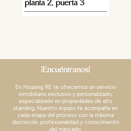
planta 2, puerta 3
En Venta
Étan
7
plan
¡Encuéntranos!
En Housing RE te ofrecemos un servicio
inmobiliario exclusivo y personalizado,
especializado en propiedades de alto
standing. Nuestro equipo te acompaña en
cada etapa del proceso con la máxima
discreción, profesionalidad y conocimiento
del mercado.