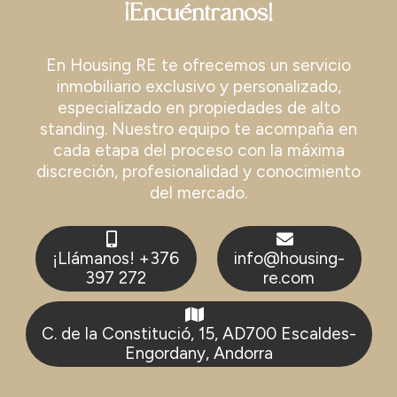
¡Encuéntranos!
En Housing RE te ofrecemos un servicio
inmobiliario exclusivo y personalizado,
especializado en propiedades de alto
standing. Nuestro equipo te acompaña en
cada etapa del proceso con la máxima
discreción, profesionalidad y conocimiento
del mercado.
¡Llámanos! +376
info@housing-
397 272
re.com
C. de la Constitució, 15, AD700 Escaldes-
Engordany, Andorra