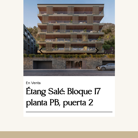
En Venta
Étan
plan
lé
En Venta
Étang Salé: Bloque 17
en
planta PB, puerta 2