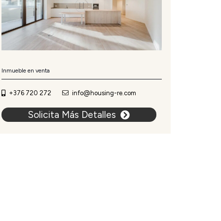
Inmueble en venta
+376 720 272
info@housing-re.com
Solicita Más Detalles