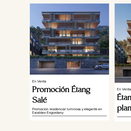
En Venta
Promoción Étang
En Venta
Étan
Salé
plan
Promoción residencial luminosa y elegante en
Escaldes-Engordany