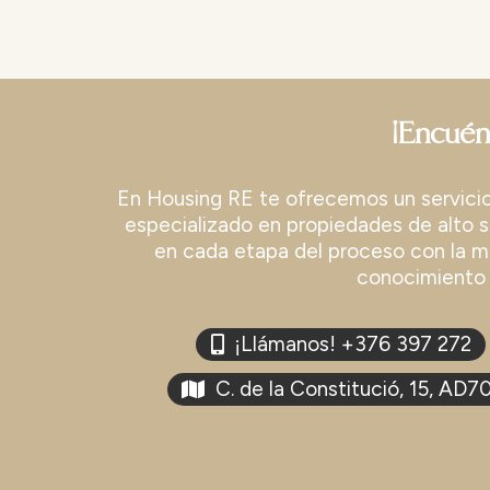
¡Encuén
En Housing RE te ofrecemos un servicio 
especializado en propiedades de alto 
en cada etapa del proceso con la má
conocimiento 
¡Llámanos! +376 397 272
C. de la Constitució, 15, AD