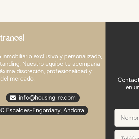
tranos!
inmobiliario exclusivo y personalizado,
standing. Nuestro equipo te acompaña
xima discreción, profesionalidad y
del mercado.
Contact
en u
info@housing-re.com
700 Escaldes-Engordany, Andorra