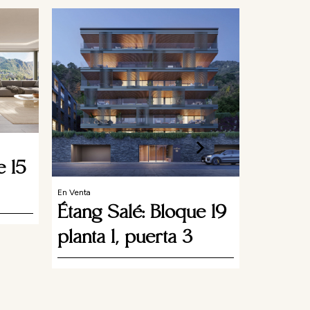
e 15
En Venta
En Venta
Étang Salé: Bloque 19
Promo
planta 1, puerta 3
Height
Promoción res
Escaldes-Eng