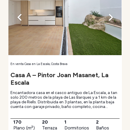
En venta
Casa
en
La Escala, Costa Brava
Casa A – Pintor Joan Masanet, La
Escala
Encantadora casa en el casco antiguo de La Escala, a tan
solo 200 metros de la playa de Las Barques y a 1 km de la
playa de Riells. Distribuida en 3 plantas, en la planta baja
cuenta con garaje privado, baño completo, cocina
abierta, sala de estar-comedor y patio privado de 20 m².
En la segunda planta dispone de un espacio polivalente
que puede utilizarse como habitación, estudio o sala de
170
20
1
2
estar, baño completo, zona de lavandería y terraza
Plano (m²)
Terraza
Dormitorios
Baños
privada, ideal para disfrutar del clima soleado de La