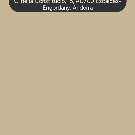
C. de la Constitució, 15, AD700 Escaldes-
Engordany, Andorra