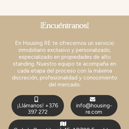
¡Encuéntranos!
En Housing RE te ofrecemos un servicio
inmobiliario exclusivo y personalizado,
especializado en propiedades de alto
standing. Nuestro equipo te acompaña en
cada etapa del proceso con la máxima
discreción, profesionalidad y conocimiento
del mercado.
¡Llámanos! +376
info@housing-
397 272
re.com