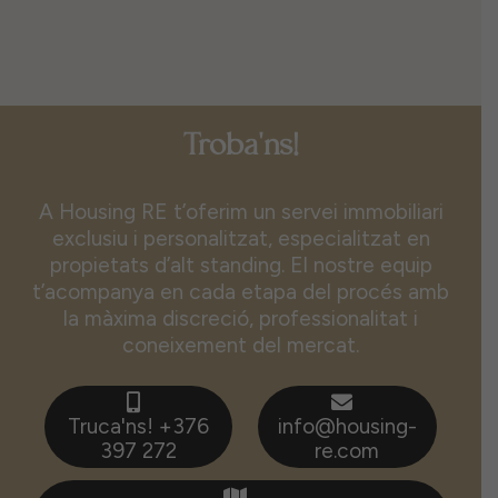
Troba'ns!
A Housing RE t’oferim un servei immobiliari
exclusiu i personalitzat, especialitzat en
propietats d’alt standing. El nostre equip
t’acompanya en cada etapa del procés amb
la màxima discreció, professionalitat i
coneixement del mercat.
Truca'ns! +376
info@housing-
397 272
re.com