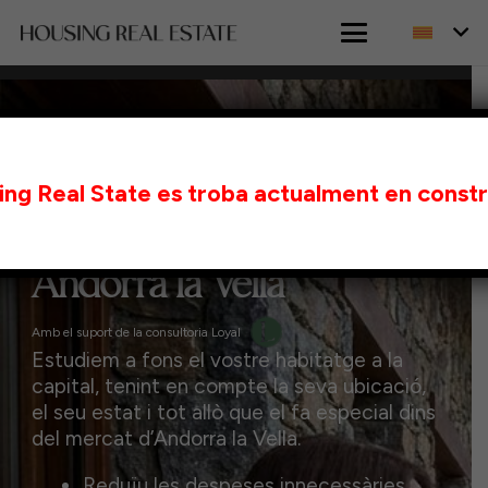
INICI
VENDRE UNA PROPIETAT A ANDORRA LA
ng Real State es troba actualment en const
VELLA
Vendre el vostre pis a
Andorra la Vella
Amb el suport de la consultoria Loyal
Estudiem a fons el vostre habitatge a la
capital, tenint en compte la seva ubicació,
el seu estat i tot allò que el fa especial dins
del mercat d’Andorra la Vella.
Reduïu les despeses innecessàries