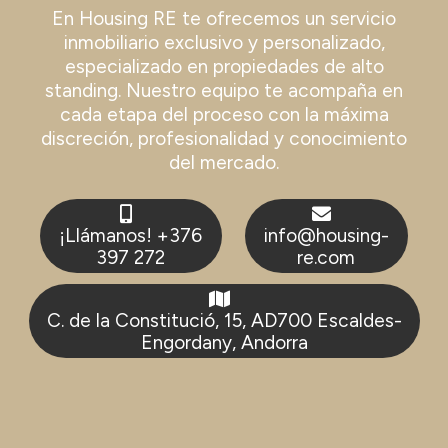
En Housing RE te ofrecemos un servicio
inmobiliario exclusivo y personalizado,
especializado en propiedades de alto
standing. Nuestro equipo te acompaña en
cada etapa del proceso con la máxima
discreción, profesionalidad y conocimiento
del mercado.
¡Llámanos! +376
info@housing-
397 272
re.com
C. de la Constitució, 15, AD700 Escaldes-
Engordany, Andorra