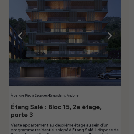
confort et bien-être au quotidien. Le salon-salle à
manger, accueillant et baigné de lumière naturelle,
devient l'un des espaces les plus agréables de la maison,
idéal pour profiter d'une ambiance chaleureuse,
détendue et avec des vues imprenables sur les environs.
L'expérience est complétée par une grande place de
parking et un débarras, apportant praticité sans
sacrifier le confort. Son emplacement représente l'un de
ses grands privilèges : profiter de la sérénité et de
l'exclusivité de Vila, tandis que le centre d'Andorre se
trouve à seulement 10 minutes, permettant de
combiner intimité, commodité et proximité de tous les
services essentiels. Une propriété pour ceux qui
comprennent que le luxe contemporain ne réside pas
toujours dans l'ostentatoire, mais dans ce qui
transforme réellement le quotidien : la lumière naturelle,
les vues dégagées, la tranquillité et le privilège de vivre
dans l'une des meilleures zones résidentielles d'Encamp.
Disponible à partir de septembre.
À vendre
Piso
à
Escaldes-Engordany, Andorre
Étang Salé : Bloc 15, 2e étage,
porte 3
Vaste appartement au deuxième étage au sein d'un
programme résidentiel soigné à Étang Salé. Il dispose de