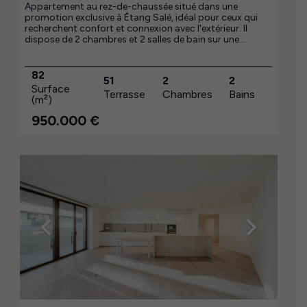
Appartement au rez-de-chaussée situé dans une
promotion exclusive à Étang Salé, idéal pour ceux qui
recherchent confort et connexion avec l'extérieur. Il
dispose de 2 chambres et 2 salles de bain sur une
surface utile intérieure de 82 m², avec une distribution
fonctionnelle et lumineuse. Sa spectaculaire terrasse
privée de 51 m² est un atout majeur, parfaite pour
82
51
2
2
profiter du climat et du style de vie de la région.
Surface
Terrasse
Chambres
Bains
Disponible pour 950 000 €.
(m²)
950.000
€