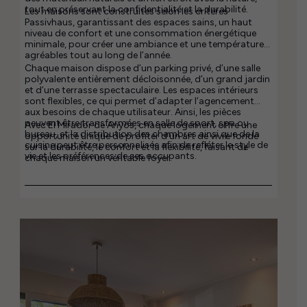
tout en préservant la confidentialité et la durabilité.
Les maisons sont construites selon les critères
Passivhaus, garantissant des espaces sains, un haut
niveau de confort et une consommation énergétique
minimale, pour créer une ambiance et une température
agréables tout au long de l’année.
Chaque maison dispose d’un parking privé, d’une salle
polyvalente entièrement décloisonnée, d’un grand jardin
et d’une terrasse spectaculaire. Les espaces intérieurs
sont flexibles, ce qui permet d’adapter l’agencement
aux besoins de chaque utilisateur. Ainsi, les pièces
peuvent être transformées en salle de sport, spa ou
Avec El Mirador de Anyós, chaque logement offre une
bureau, et la distribution des chambres ainsi que de la
opportunité unique de profiter d’un art de vivre fondé
cuisine peut être personnalisée afin de refléter le style de
sur la durabilité, le confort et la flexibilité, faisant de
vie et les préférences de ses occupants.
chaque maison un véritable foyer.