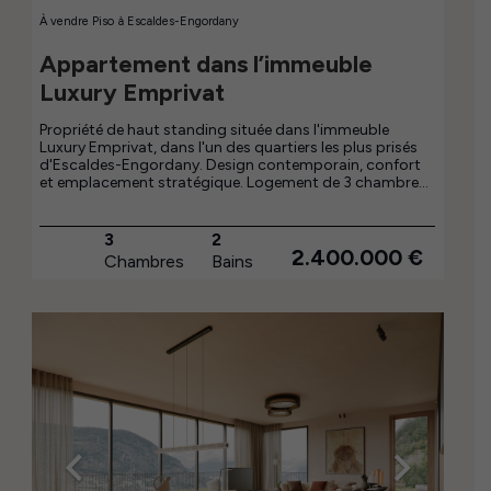
À vendre
Piso
à
Escaldes-Engordany
Appartement dans l’immeuble
Luxury Emprivat
Propriété de haut standing située dans l'immeuble
Luxury Emprivat, dans l'un des quartiers les plus prisés
d'Escaldes-Engordany. Design contemporain, confort
et emplacement stratégique. Logement de 3 chambres
et 2 salles de bain complètes, avec une distribution
fonctionnelle et des espaces spacieux. Espace de vie
avec salon-salle à manger et cuisine ouverte, équipée
3
2
d'électroménager haut de gamme. Appartement
2.400.000
€
Chambres
Bains
lumineux, avec des finitions de qualité visant à offrir
confort et efficacité au quotidien. Il dispose d'une
buanderie indépendante, d'un débarras à l'intérieur du
logement et de 2 places de parking. Situé dans un
environnement calme, avec un accès immédiat au
centre, aux services et aux commerces.