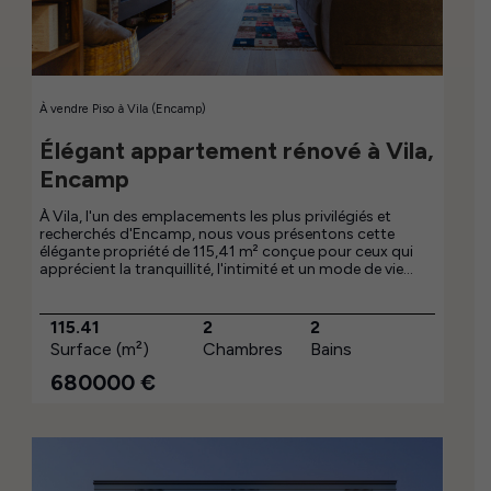
À vendre
Piso
à
Vila (Encamp)
Élégant appartement rénové à Vila,
Encamp
À Vila, l'un des emplacements les plus privilégiés et
recherchés d'Encamp, nous vous présentons cette
élégante propriété de 115,41 m² conçue pour ceux qui
apprécient la tranquillité, l'intimité et un mode de vie
caractérisé par la qualité et le confort. Élevée au-dessus
de la vallée et entourée d'un environnement résidentiel
distingué, cette habitation bénéficie de vues dégagées
115.41
2
2
exceptionnelles et d'une orientation privilégiée qui
Surface (m²)
Chambres
Bains
permet de profiter du soleil toute la journée, inondant
chaque pièce de lumière naturelle et créant une
680000
€
atmosphère chaleureuse et sereine tout au long des
quatre saisons. Rénovée il y a seulement un an, la
propriété allie confort contemporain et fonctionnalité
dans un environnement de grande tranquillité. Elle
dispose de deux chambres, deux salles de bain et une
terrasse avec une distribution soignée pour offrir