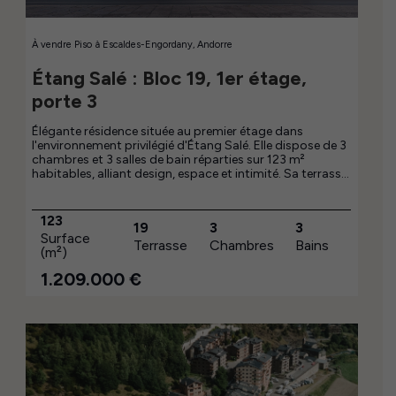
À vendre
Piso
à
Escaldes-Engordany, Andorre
Étang Salé : Bloc 19, 1er étage,
porte 3
Élégante résidence située au premier étage dans
l'environnement privilégié d'Étang Salé. Elle dispose de 3
chambres et 3 salles de bain réparties sur 123 m²
habitables, alliant design, espace et intimité. Sa terrasse
de 19 m² permet de profiter du plein air en toute
tranquillité. Une option exclusive au sein de la promotion
pour 1 209 000 €.
123
19
3
3
Surface
Terrasse
Chambres
Bains
(m²)
1.209.000
€