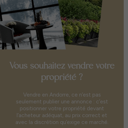
Nous valorisons la distinction
Vous souhaitez vendre votre
propriété ?
Vendre en Andorre, ce n’est pas
seulement publier une annonce : c’est
positionner votre propriété devant
l’acheteur adéquat, au prix correct et
avec la discrétion qu’exige ce marché.