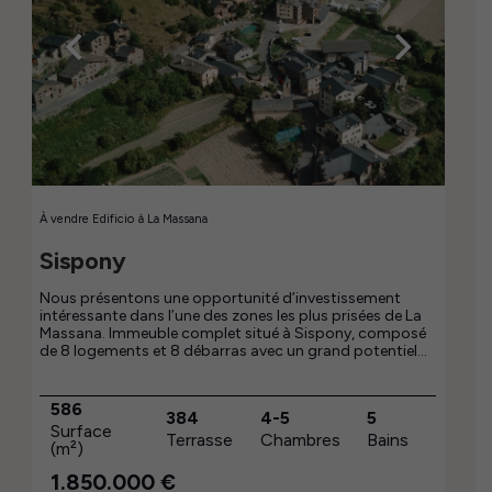
À vendre
Edificio
à
La Massana
Sispony
Nous présentons une opportunité d’investissement
intéressante dans l’une des zones les plus prisées de La
Massana. Immeuble complet situé à Sispony, composé
de 8 logements et 8 débarras avec un grand potentiel
patrimonial. Situé dans un environnement calme et avec
un accès facile aux principaux services et connexions,
cet actif représente une excellente opportunité tant
586
384
4-5
5
pour les investisseurs à la recherche de rentabilité et de
Surface
Terrasse
Chambres
Bains
stabilité que pour ceux intéressés par la gestion
(m²)
patrimoniale à long terme. Tous les appartements sont
actuellement loués.
1.850.000
€