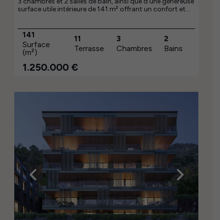
3 chambres et 2 salles de bain, ainsi que d'une généreuse
surface utile intérieure de 141 m² offrant un confort et
une amplitude maximum. Sa terrasse de 11 m² apporte
une lumière naturelle et un agréable espace extérieur.
Une excellente opportunité à 1 250 000 €.
141
11
3
2
Surface
Terrasse
Chambres
Bains
(m²)
1.250.000
€