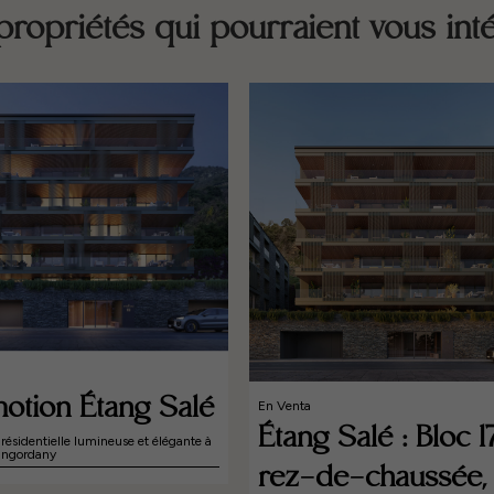
propriétés qui pourraient vous int
otion Étang Salé
En Venta
Étang Salé : Bloc 1
résidentielle lumineuse et élégante à
Engordany
rez-de-chaussée,