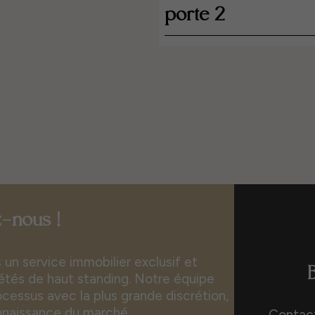
porte 2
-nous !
un service immobilier exclusif et
iétés de haut standing. Notre équipe
essus avec la plus grande discrétion,
nnaissance du marché.
Contact