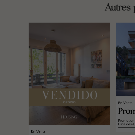
Autres 
En Venta
Prom
Promotion 
Escaldes-
En Venta