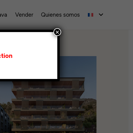
ava
Vender
Quienes somos
×
tion