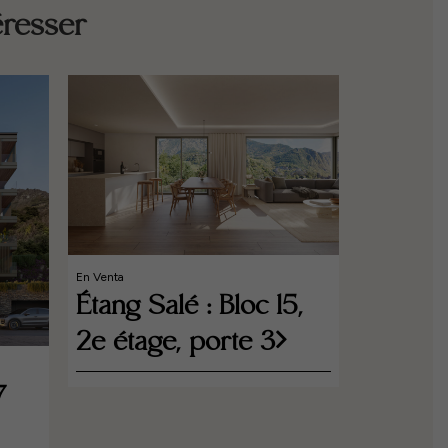
éresser
En Venta
Étang Salé : Bloc 15,
2e étage, porte 3
En Venta
Progr
7
résiden
Height