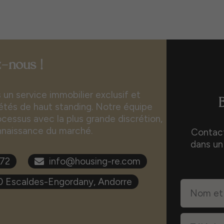
-nous !
un service immobilier exclusif et
iétés de haut standing. Notre équipe
essus avec la plus grande discrétion,
nnaissance du marché.
Contact
dans un
272
info@housing-re.com
00 Escaldes-Engordany, Andorre