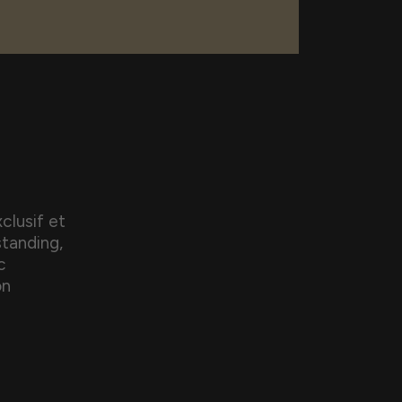
clusif et
standing,
c
on