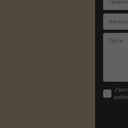
J'acc
politi