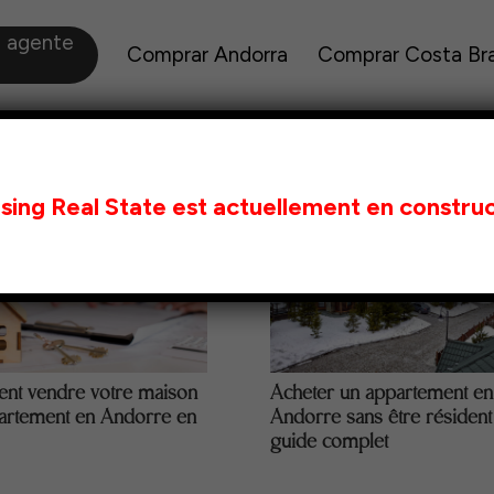
a agente
Comprar Andorra
Comprar Costa Br
sing Real State est actuellement en construc
t vendre votre maison
Acheter un appartement en
artement en Andorre en
Andorre sans être résident 
guide complet