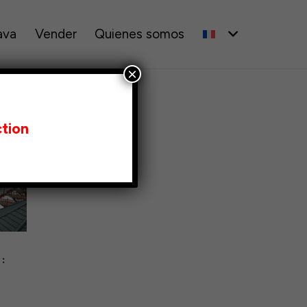
ava
Vender
Quienes somos
×
tion
: