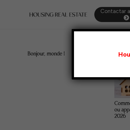
Contactar 
Hou
Bonjour, monde !
Commen
ou app
2026