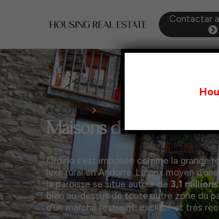
Contactar 
Hou
ACCUEIL
PRIX DU MÈTRE CARRÉ À
Maisons de luxe à Ordi
Ordino s’est imposée comme la grande r
luxe rural en Andorre. Le prix moyen d’un
la paroisse se situe autour de
3,1 million
bien au-dessus de toute autre zone du pa
d’un marché restreint, exclusif et très re