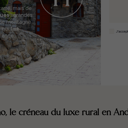
carré, mais de
ques
: grandes
e de montagne
qui fait
J'accept
llence.
o, le créneau du luxe rural en An