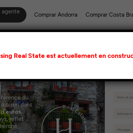
a agente
Comprar Andorra
Comprar Costa Br
sing Real State est actuellement en construc
 ORDINO
De
no
éférence du
e maison dans
s d’euros
,
ys, reflet
cherché.