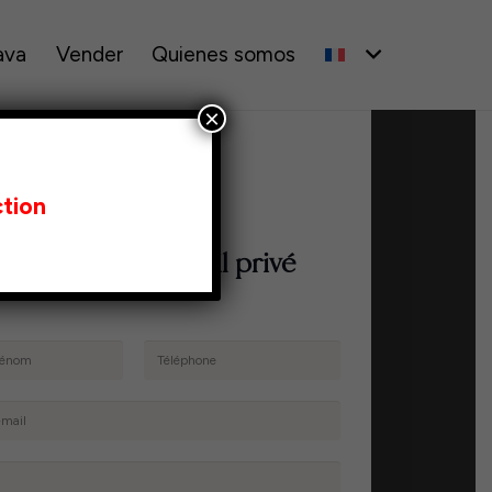
ava
Vender
Quienes somos
×
tion
mandez un conseil privé