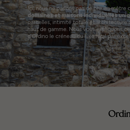
Ici, nous ne parlons pas de prix au mètre 
domaines et maisons individuelles uni
parcelles, intimité totale et architectur
haut de gamme. Nous vous expliquons ce 
d’Ordino le créneau du luxe rural par exce
Ordin