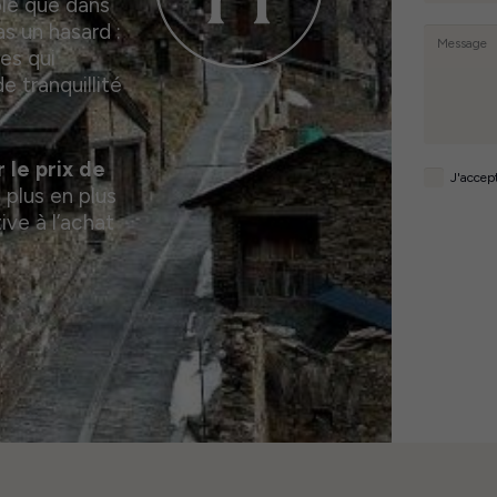
ble que dans
as un hasard :
es qui
e tranquillité
 le prix de
J'accept
 plus en plus
ive à l’achat