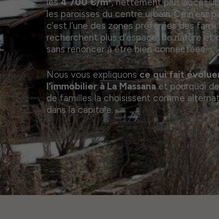
les
4 700 €/m²
, nettement plus accessi
les paroisses du centre urbain. Ce n’est p
c’est l’une des zones préférées des famill
recherchent plus d’espace, de nature et d
sans renoncer à être bien connectées.
Nous vous expliquons
ce qui fait évoluer
l’immobilier à La Massana
et pourquoi de
de familles la choisissent comme alternat
dans la capitale.