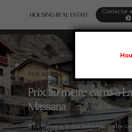
Contactar 
Hou
ACCUEIL
PRIX AU MÈTRE CARRÉ À LA MASSANA 
€/M², ZONE FAMILIALE)
Prix au mètre carré à L
Massana
À La Massana, le prix moyen au mètre car