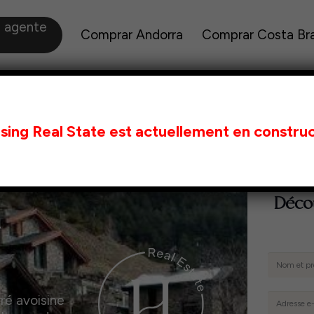
a agente
Comprar Andorra
Comprar Costa Br
sing Real State est actuellement en construc
(4 700
Décou
a
ré avoisine