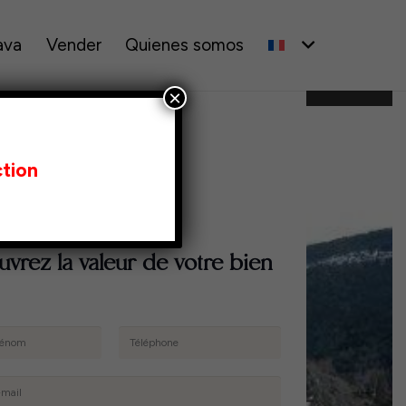
ava
Vender
Quienes somos
×
tion
vrez la valeur de votre bien