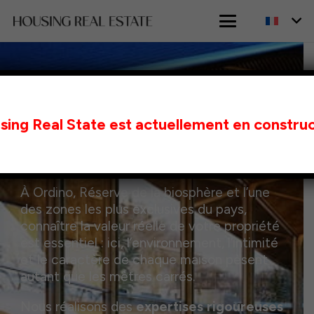
ACCUEIL
ESTIMATION À ORDINO
Expertise immobilière à
sing Real State est actuellement en construc
Ordino
À Ordino, Réserve de la biosphère et l’une
des zones les plus exclusives du pays,
connaître la valeur réelle de votre propriété
est essentiel : ici, l’environnement, l’intimité
et le caractère de chaque maison pèsent
autant que les mètres carrés.
Nous réalisons des
expertises rigoureuses