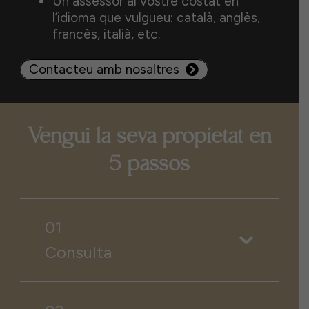
Un assessor al vostre costat en
l’idioma que vulgueu: català, anglès,
francès, italià, etc.
Contacteu amb nosaltres
Vengui la seva propietat en
5 passos
01
Consulta