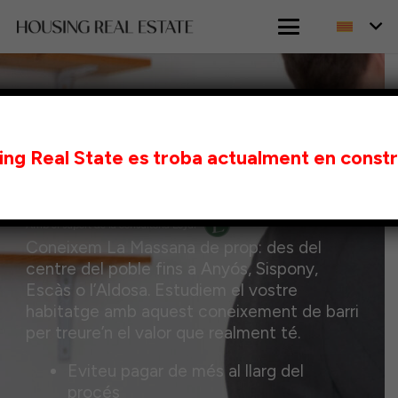
INICI
VENDRE PIS A LA MASSANA
Vendre el vostre pis a La
ng Real State es troba actualment en const
Massana
Amb el suport de la consultoria Loyal
Coneixem La Massana de prop: des del
centre del poble fins a Anyós, Sispony,
Escàs o l’Aldosa. Estudiem el vostre
habitatge amb aquest coneixement de barri
per treure’n el valor que realment té.
Eviteu pagar de més al llarg del
procés