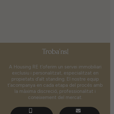
Troba'ns!
A Housing RE t’oferim un servei immobiliari
exclusiu i personalitzat, especialitzat en
propietats d’alt standing. El nostre equip
t’acompanya en cada etapa del procés amb
la màxima discreció, professionalitat i
coneixement del mercat.