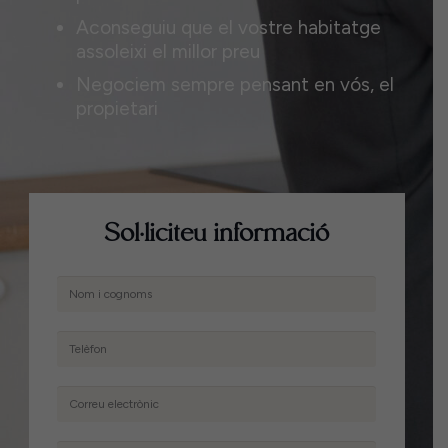
Aconseguiu que el vostre habitatge
assoleixi el millor preu
Negociem sempre pensant en vós, el
propietari
Sol·liciteu informació