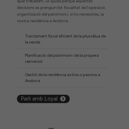
qual treballem, us ajuda perquè aquestes
decisions es prenguin bé: fiscalitat de l’operació,
organització del patrimoni i, si ho necessiteu, la
vostra residència a Andorra.
Tractament fiscal eficient de la plusvàlua de
la venda
Planificació del patrimoni i de la propera
reinversió
Gestió de la residència activa o passiva a
Andorra
Parli amb Loyal