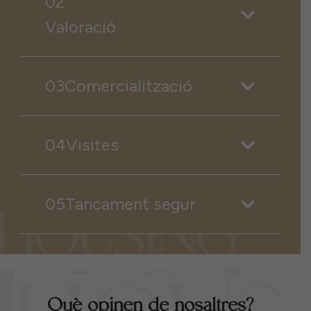
02
Valoració
03Comercialització
04Visites
05Tancament segur
Què opinen de nosaltres?