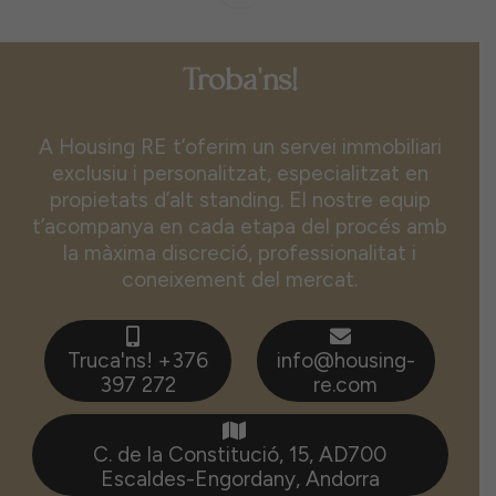
SIN CATEGORÍA
fa 8 mesos
Hola, món!
Troba'ns!
A Housing RE t’oferim un servei immobiliari
exclusiu i personalitzat, especialitzat en
propietats d’alt standing. El nostre equip
t’acompanya en cada etapa del procés amb
la màxima discreció, professionalitat i
coneixement del mercat.