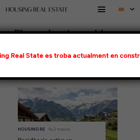
Blog sobre immobles a
Andorra
ng Real State es troba actualment en const
HOUSING RE
fa 2 mesos